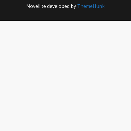
Novellite developed by
ThemeHunk