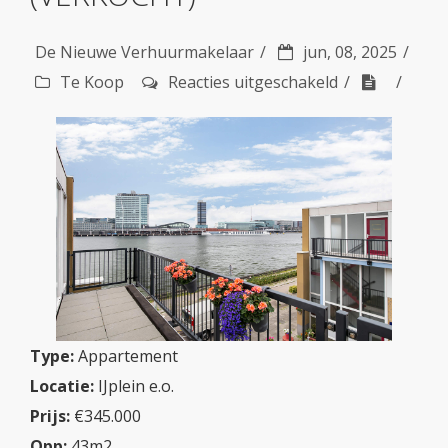
De Nieuwe Verhuurmakelaar
jun, 08, 2025
voor
Te Koop
Reacties uitgeschakeld
Buitendraaieri
10
(VERKOCHT)
Type:
Appartement
Locatie:
IJplein e.o.
Prijs:
€345.000
Opp:
43m2